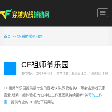
Toggl
navig
首页
>>
CF辅助常见问题
CF祖师爷乐园
发布时间：2024-04-01
文章作者：超级管理员
阅读量：196
CF祖师爷乐园提供最专业的游戏软件,深受各类CF等射击游戏玩家
喜爱,赶紧一起体验吧,专业神仙工作室团队持续更新!
神奇的工作
室
提供专业的CF辅助下载网站