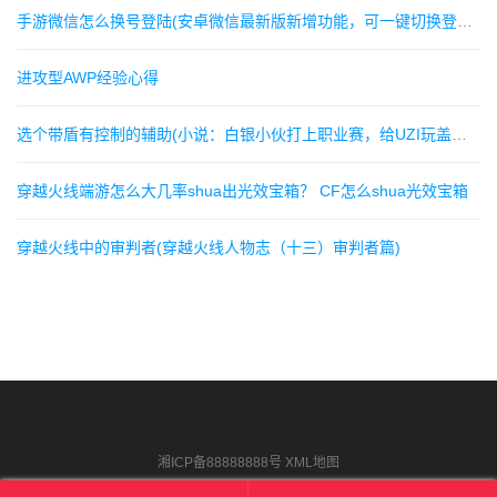
手游微信怎么换号登陆(安卓微信最新版新增功能，可一键切换登录账号)
进攻型AWP经验心得
选个带盾有控制的辅助(小说：白银小伙打上职业赛，给UZI玩盖伦辅助，UZI：我真是)
穿越火线端游怎么大几率shua出光效宝箱？ CF怎么shua光效宝箱
穿越火线中的审判者(穿越火线人物志（十三）审判者篇)
湘ICP备88888888号
XML地图