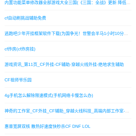
内置功能菜单修改器全部游戏大全三国(《三国：全战》更新 降低董卓身亡概率，修复崩溃问题)
cf自动刷挑战辅助免费
逃跑吧少年开挂框架软件下载(为国争光！世警会半马1小时10分，他是全国最能跑的警察)
cf炸房(cf炸房挂)
游戏资讯_第11页_CF外挂-CF辅助-穿越火线外挂-绝地求生辅助
CF祖师爷乐园
4g手机怎么解除限速模式(手机网络卡慢怎么办)
神奇的工作室_CF外挂_CF辅助_穿越火线科技_高端内部工作室-神奇的工作室_CF外挂_CF辅助_穿越火线科技_高端内部工作室-游戏资讯-湖州神奇的工作室-湖州CF辅助-湖州CF外挂-湖州CF透视-湖
惠普宽屏双核 散热好速度快秒杀CF DNF LOL