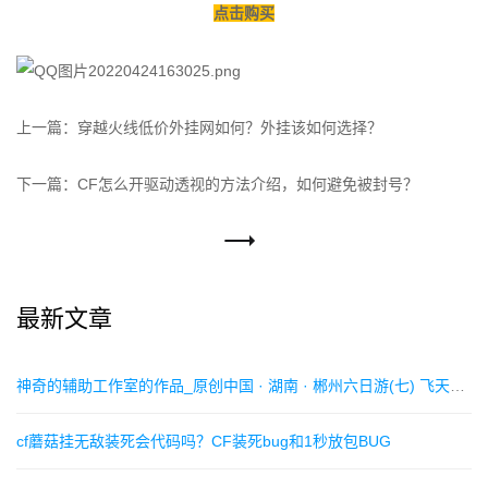
点击购买
上一篇：
穿越火线低价外挂网如何？外挂该如何选择？
下一篇：
CF怎么开驱动透视的方法介绍，如何避免被封号？
最新文章
神奇的辅助工作室的作品_原创中国 · 湖南 · 郴州六日游(七) 飞天山＜2023·2·16～21＞
cf蘑菇挂无敌装死会代码吗？CF装死bug和1秒放包BUG